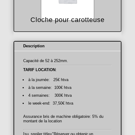
Cloche pour carotteuse
Description
Capacité de 52 à 252mm.
TARIF LOCATION
:
à la journée: 25€ htva
à la semaine: 100€ htva
4 semaines: 300€ htva
le week-end: 37,50€ htva
Assurance bris de machine obligatoire: 5% du
montant de la location
[su_spoiler title="Réserver ou obtenir un