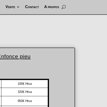
Vente
Contact
A propos
Enfonce pieu
100€ Htva
320€ Htva
950€ Htva