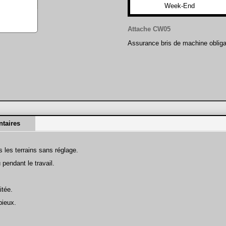
Week-End
Attache CW05
Assurance bris de machine obliga
taires
 les terrains sans réglage.
 pendant le travail.
itée.
pieux.