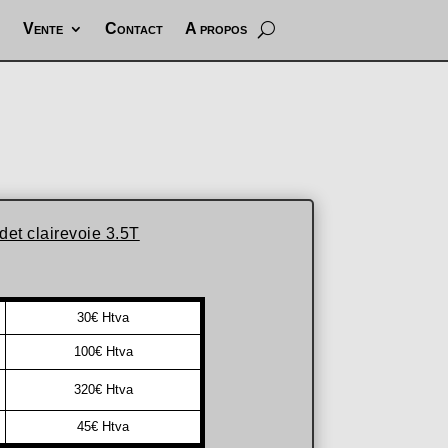
Vente
Contact
A propos
det clairevoie 3.5T
30€ Htva
100€ Htva
320€ Htva
45€ Htva