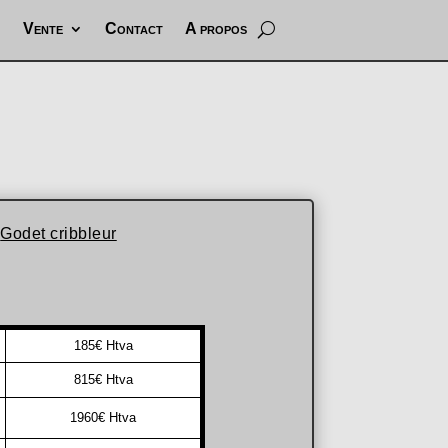
Vente
Contact
A propos
Godet cribbleur
185€ Htva
815€ Htva
1960€ Htva