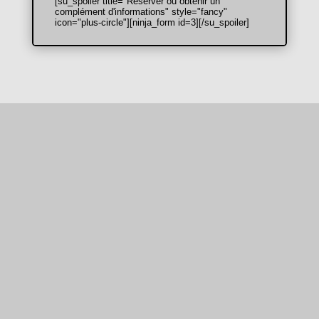
[su_spoiler title="Réserver ou obtenir un
complément d'informations" style="fancy"
icon="plus-circle"][ninja_form id=3][/su_spoiler]