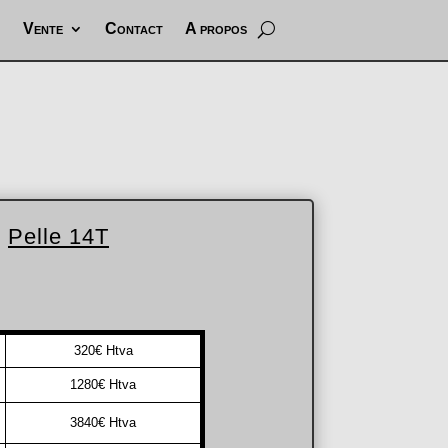
Vente
Contact
A propos
Pelle 14T
320€ Htva
1280€ Htva
3840€ Htva