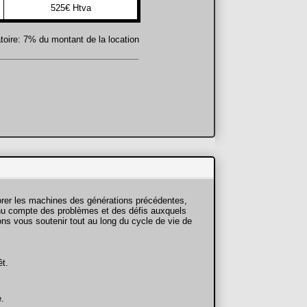
525€ Htva
toire: 7% du montant de la location
———————————————–
orer les machines des générations précédentes,
tenu compte des problèmes et des défis auxquels
ons vous soutenir tout au long du cycle de vie de
êt.
.
e.