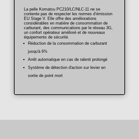
4 Semaines
4800€ Htva
La pelle Komatsu PC210/LC/NLC-11 ne se
Week-End
755€ Htva
contente pas de respecter les normes d’émission
EU Stage V. Elle offre des améliorations
considérables en matière de consommation de
carburant, des communications par le réseau 3G,
un confort opérateur amélioré et de nouveaux
équipements de sécurité.
Réduction de la consommation de carburant
jusqu'à 6%
Arrêt automatique en cas de ralenti prolongé
Système de détection d'action sur levier en
Assurance bris de machine obligatoire: 7% du montant de la
sortie de point mort
location
———————————————————————————
———–
Fiche Technique