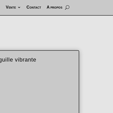
Vente
Contact
A propos
guille vibrante