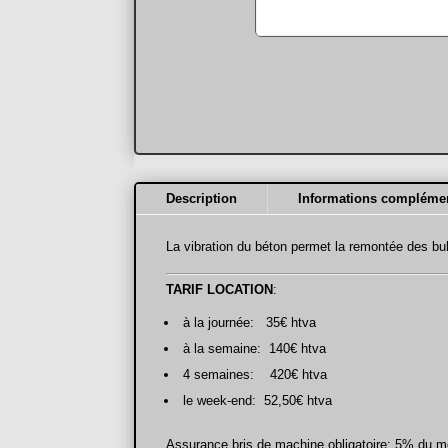
Description
Informations complémen
La vibration du béton permet la remontée des bul
TARIF LOCATION
:
à la journée: 35€ htva
à la semaine: 140€ htva
4 semaines: 420€ htva
le week-end: 52,50€ htva
Assurance bris de machine obligatoire: 5% du mo