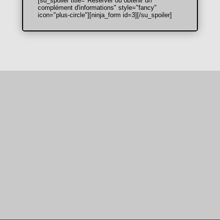
[su_spoiler title="Réserver ou obtenir un
complément d'informations" style="fancy"
icon="plus-circle"][ninja_form id=3][/su_spoiler]