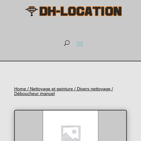
Home
/
Nettoyage et peinture
/
Divers nettoyage
/
Déboucheur manuel